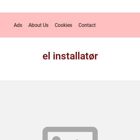
Ads
About Us
Cookies
Contact
el installatør