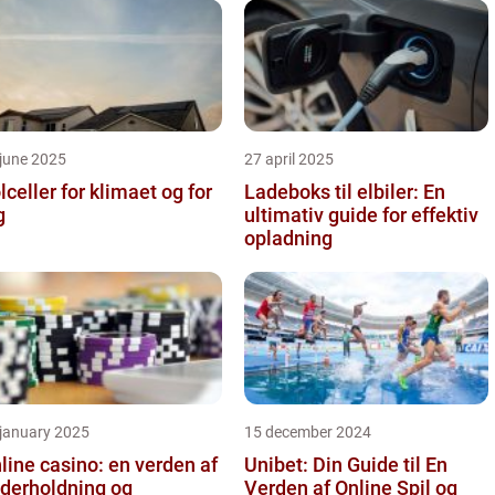
june 2025
27 april 2025
lceller for klimaet og for
Ladeboks til elbiler: En
g
ultimativ guide for effektiv
opladning
 january 2025
15 december 2024
line casino: en verden af
Unibet: Din Guide til En
derholdning og
Verden af Online Spil og