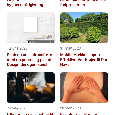
bygherrerådgivning
fodproblemer
12 june 2023
31 may 2023
Skab en unik atmosfære
Makita Hækkeklippere -
med en personlig plakat -
Effektive Værktøjer til Din
Design din egen kunst
Have
23 may 2023
20 may 2023
Ølbrygning - Fra hobby til
Fysioterapi i Herning: