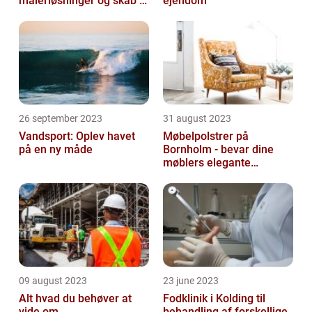
malerløsninger og skab et
ejendom
flot hjem
26 september 2023
31 august 2023
Vandsport: Oplev havet
Møbelpolstrer på
på en ny måde
Bornholm - bevar dine
møblers elegante
udseende og levetid
09 august 2023
23 june 2023
Alt hvad du behøver at
Fodklinik i Kolding til
vide om
behandling af forskellige