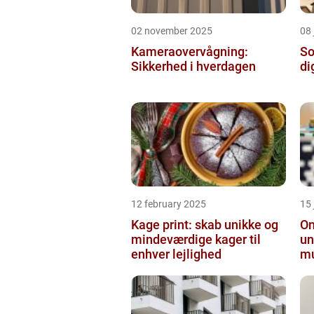
02 november 2025
08 
Kameraovervågning:
So
Sikkerhed i hverdagen
di
12 february 2025
15
Kage print: skab unikke og
On
mindeværdige kager til
un
enhver lejlighed
mu