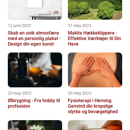
12 june 2023
31 may 2023
Skab en unik atmosfære
Makita Hækkeklippere -
med en personlig plakat -
Effektive Værktøjer til Din
Design din egen kunst
Have
23 may 2023
20 may 2023
Ølbrygning - Fra hobby til
Fysioterapi i Herning:
profession
Genvind din kropslige
styrke og bevægelighed