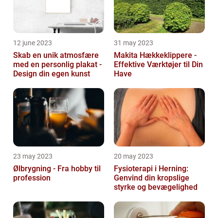
12 june 2023
31 may 2023
Skab en unik atmosfære
Makita Hækkeklippere -
med en personlig plakat -
Effektive Værktøjer til Din
Design din egen kunst
Have
23 may 2023
20 may 2023
Ølbrygning - Fra hobby til
Fysioterapi i Herning:
profession
Genvind din kropslige
styrke og bevægelighed