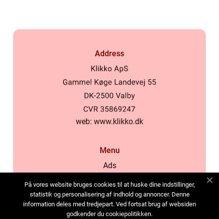
Address
web:
www.klikko.dk
Menu
Ads
About Us
På vores website bruges cookies til at huske dine indstillinger,
Cookies
statistik og personalisering af indhold og annoncer. Denne
information deles med tredjepart. Ved fortsat brug af websiden
Contact
godkender du cookiepolitikken.
Sitemap