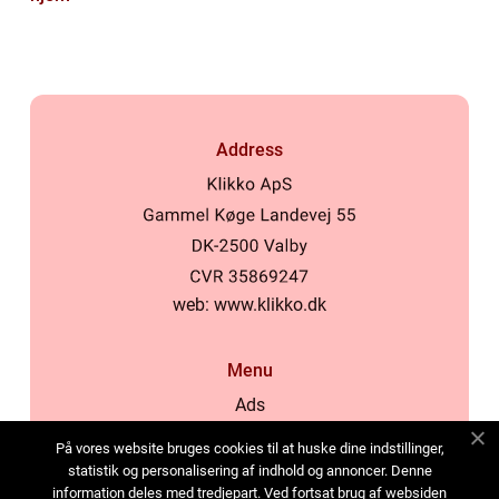
Address
web:
www.klikko.dk
Menu
Ads
About Us
På vores website bruges cookies til at huske dine indstillinger,
Cookies
statistik og personalisering af indhold og annoncer. Denne
information deles med tredjepart. Ved fortsat brug af websiden
Contact