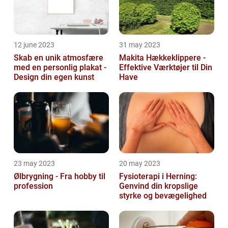
12 june 2023
31 may 2023
Skab en unik atmosfære
Makita Hækkeklippere -
med en personlig plakat -
Effektive Værktøjer til Din
Design din egen kunst
Have
23 may 2023
20 may 2023
Ølbrygning - Fra hobby til
Fysioterapi i Herning:
profession
Genvind din kropslige
styrke og bevægelighed