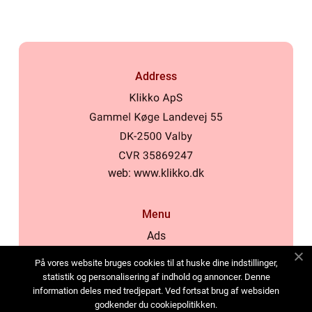
Address
web:
www.klikko.dk
Menu
Ads
About Us
På vores website bruges cookies til at huske dine indstillinger,
Cookies
statistik og personalisering af indhold og annoncer. Denne
information deles med tredjepart. Ved fortsat brug af websiden
Contact
godkender du cookiepolitikken.
Sitemap