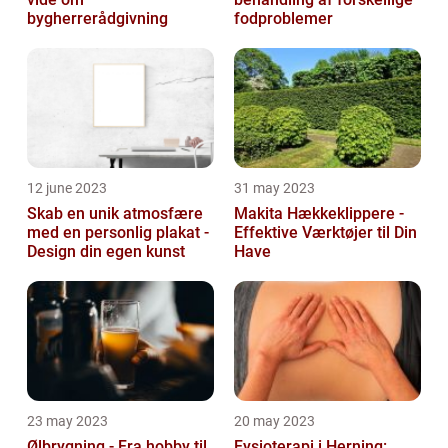
bygherrerådgivning
fodproblemer
12 june 2023
31 may 2023
Skab en unik atmosfære
Makita Hækkeklippere -
med en personlig plakat -
Effektive Værktøjer til Din
Design din egen kunst
Have
23 may 2023
20 may 2023
Ølbrygning - Fra hobby til
Fysioterapi i Herning: