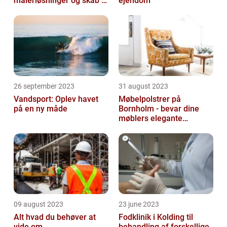
malerløsninger og skab et
ejendom
flot hjem
26 september 2023
31 august 2023
Vandsport: Oplev havet
Møbelpolstrer på
på en ny måde
Bornholm - bevar dine
møblers elegante
udseende og levetid
09 august 2023
23 june 2023
Alt hvad du behøver at
Fodklinik i Kolding til
vide om
behandling af forskellige