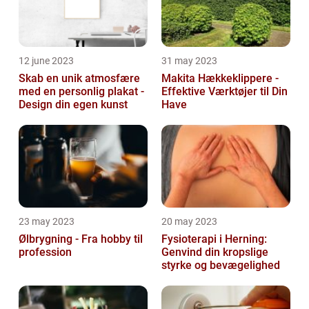
12 june 2023
31 may 2023
Skab en unik atmosfære
Makita Hækkeklippere -
med en personlig plakat -
Effektive Værktøjer til Din
Design din egen kunst
Have
23 may 2023
20 may 2023
Ølbrygning - Fra hobby til
Fysioterapi i Herning:
profession
Genvind din kropslige
styrke og bevægelighed