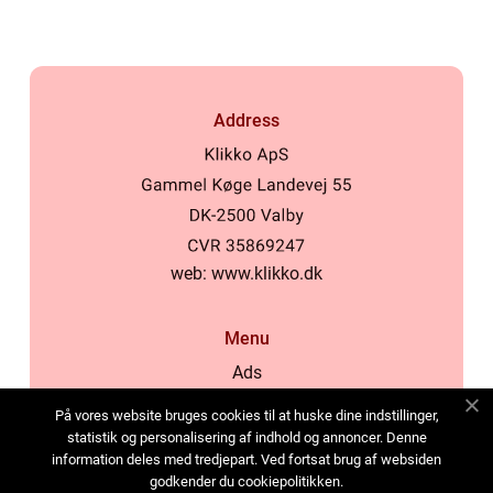
Address
web:
www.klikko.dk
Menu
Ads
About Us
På vores website bruges cookies til at huske dine indstillinger,
Cookies
statistik og personalisering af indhold og annoncer. Denne
information deles med tredjepart. Ved fortsat brug af websiden
Contact
godkender du cookiepolitikken.
Sitemap