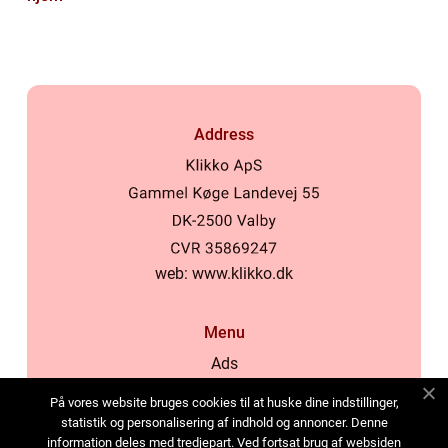
Address
web:
www.klikko.dk
Menu
Ads
About Us
På vores website bruges cookies til at huske dine indstillinger,
Cookies
statistik og personalisering af indhold og annoncer. Denne
information deles med tredjepart. Ved fortsat brug af websiden
Contact