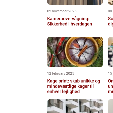
02 november 2025
08 
Kameraovervågning:
So
Sikkerhed i hverdagen
di
12 february 2025
15
Kage print: skab unikke og
On
mindeværdige kager til
un
enhver lejlighed
mu