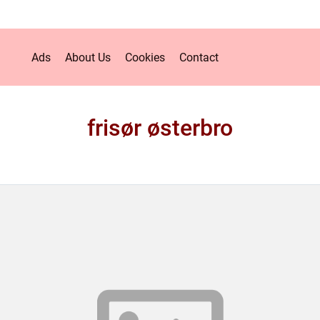
Ads
About Us
Cookies
Contact
frisør østerbro