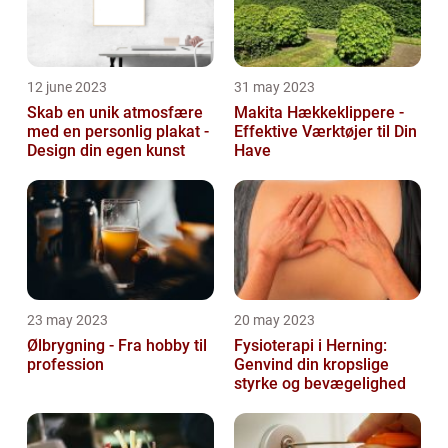
12 june 2023
31 may 2023
Skab en unik atmosfære
Makita Hækkeklippere -
med en personlig plakat -
Effektive Værktøjer til Din
Design din egen kunst
Have
23 may 2023
20 may 2023
Ølbrygning - Fra hobby til
Fysioterapi i Herning:
profession
Genvind din kropslige
styrke og bevægelighed