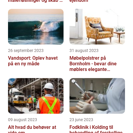
malerløsninger og skab et
ejendom
flot hjem
26 september 2023
31 august 2023
Vandsport: Oplev havet
Møbelpolstrer på
på en ny måde
Bornholm - bevar dine
møblers elegante
udseende og levetid
09 august 2023
23 june 2023
Alt hvad du behøver at
Fodklinik i Kolding til
vide om
behandling af forskellige