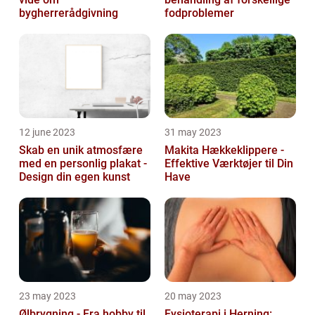
bygherrerådgivning
fodproblemer
12 june 2023
31 may 2023
Skab en unik atmosfære
Makita Hækkeklippere -
med en personlig plakat -
Effektive Værktøjer til Din
Design din egen kunst
Have
23 may 2023
20 may 2023
Ølbrygning - Fra hobby til
Fysioterapi i Herning: