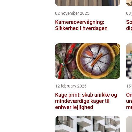
02 november 2025
08 
Kameraovervågning:
So
Sikkerhed i hverdagen
di
12 february 2025
15
Kage print: skab unikke og
On
mindeværdige kager til
un
enhver lejlighed
mu