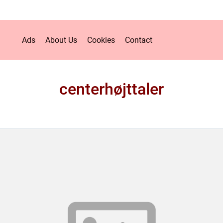
Ads
About Us
Cookies
Contact
centerhøjttaler