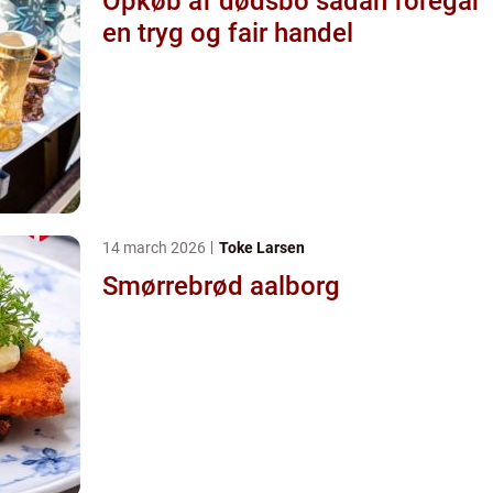
Opkøb af dødsbo sådan foregår
en tryg og fair handel
14 march 2026
Toke Larsen
Smørrebrød aalborg