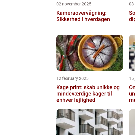
02 november 2025
08 
Kameraovervågning:
So
Sikkerhed i hverdagen
di
12 february 2025
15
Kage print: skab unikke og
On
mindeværdige kager til
un
enhver lejlighed
mu