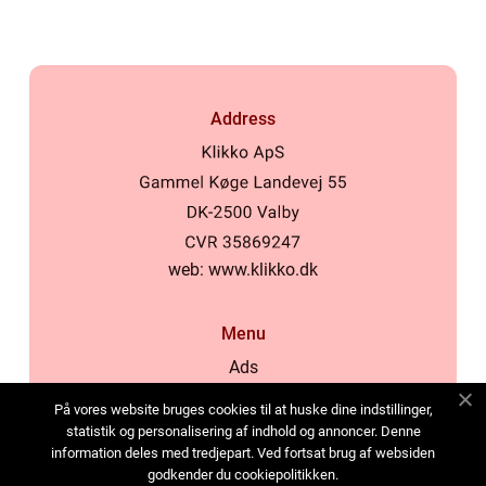
Address
web:
www.klikko.dk
Menu
Ads
About Us
På vores website bruges cookies til at huske dine indstillinger,
Cookies
statistik og personalisering af indhold og annoncer. Denne
information deles med tredjepart. Ved fortsat brug af websiden
Contact
godkender du cookiepolitikken.
Sitemap