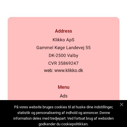
Address
web:
www.klikko.dk
Menu
Ads
About Us
På vores website bruges cookies til at huske dine indstillinger,
Cookies
statistik og personalisering af indhold og annoncer. Denne
information deles med tredjepart. Ved fortsat brug af websiden
Contact
godkender du cookiepolitikken.
Sitemap