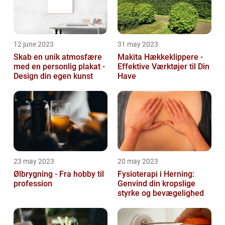
12 june 2023
31 may 2023
Skab en unik atmosfære
Makita Hækkeklippere -
med en personlig plakat -
Effektive Værktøjer til Din
Design din egen kunst
Have
23 may 2023
20 may 2023
Ølbrygning - Fra hobby til
Fysioterapi i Herning:
profession
Genvind din kropslige
styrke og bevægelighed