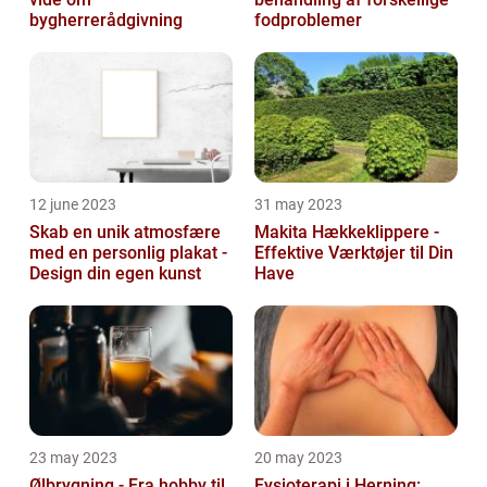
bygherrerådgivning
fodproblemer
12 june 2023
31 may 2023
Skab en unik atmosfære
Makita Hækkeklippere -
med en personlig plakat -
Effektive Værktøjer til Din
Design din egen kunst
Have
23 may 2023
20 may 2023
Ølbrygning - Fra hobby til
Fysioterapi i Herning: