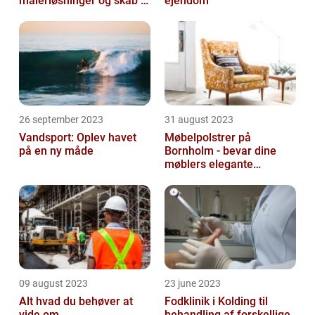
malerløsninger og skab et
ejendom
flot hjem
26 september 2023
31 august 2023
Vandsport: Oplev havet
Møbelpolstrer på
på en ny måde
Bornholm - bevar dine
møblers elegante
udseende og levetid
09 august 2023
23 june 2023
Alt hvad du behøver at
Fodklinik i Kolding til
vide om
behandling af forskellige