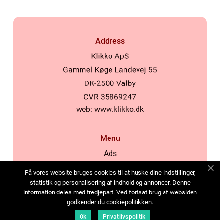
Address
web:
www.klikko.dk
Menu
Ads
About Us
På vores website bruges cookies til at huske dine indstillinger,
Cookies
statistik og personalisering af indhold og annoncer. Denne
information deles med tredjepart. Ved fortsat brug af websiden
Contact
godkender du cookiepolitikken.
Sitemap
Ok
Privatlivspolitik