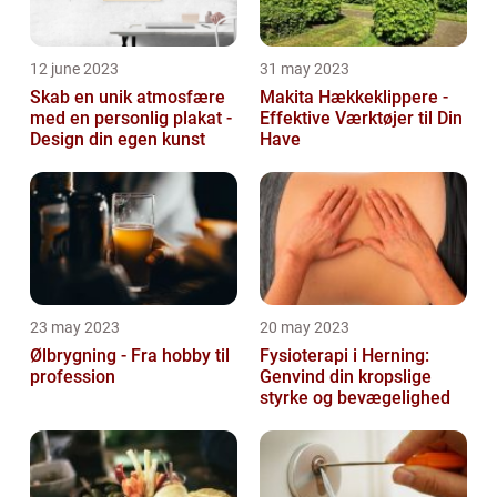
12 june 2023
31 may 2023
Skab en unik atmosfære
Makita Hækkeklippere -
med en personlig plakat -
Effektive Værktøjer til Din
Design din egen kunst
Have
23 may 2023
20 may 2023
Ølbrygning - Fra hobby til
Fysioterapi i Herning:
profession
Genvind din kropslige
styrke og bevægelighed