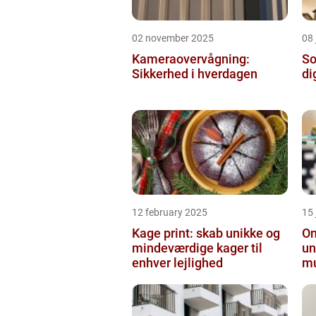
02 november 2025
08 
Kameraovervågning:
So
Sikkerhed i hverdagen
di
12 february 2025
15
Kage print: skab unikke og
On
mindeværdige kager til
un
enhver lejlighed
mu