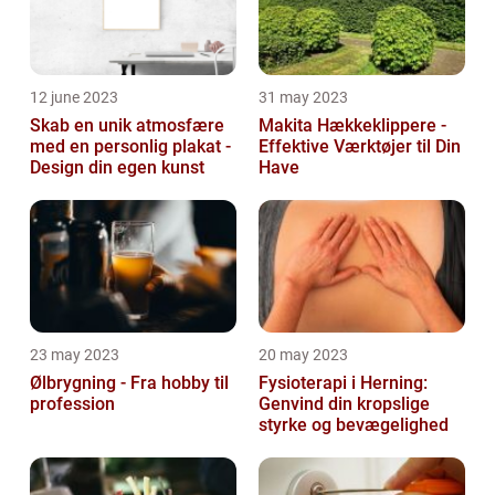
12 june 2023
31 may 2023
Skab en unik atmosfære
Makita Hækkeklippere -
med en personlig plakat -
Effektive Værktøjer til Din
Design din egen kunst
Have
23 may 2023
20 may 2023
Ølbrygning - Fra hobby til
Fysioterapi i Herning:
profession
Genvind din kropslige
styrke og bevægelighed