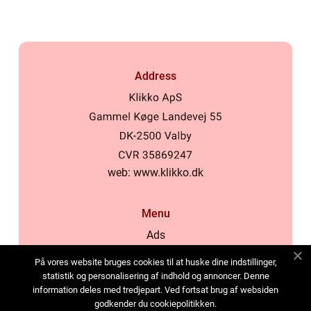
Address
web:
www.klikko.dk
Menu
Ads
About Us
På vores website bruges cookies til at huske dine indstillinger,
Cookies
statistik og personalisering af indhold og annoncer. Denne
information deles med tredjepart. Ved fortsat brug af websiden
Contact
godkender du cookiepolitikken.
Sitemap