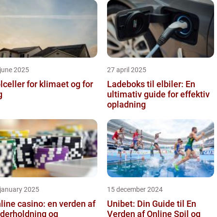
june 2025
27 april 2025
lceller for klimaet og for
Ladeboks til elbiler: En
g
ultimativ guide for effektiv
opladning
 january 2025
15 december 2024
line casino: en verden af
Unibet: Din Guide til En
derholdning og
Verden af Online Spil og