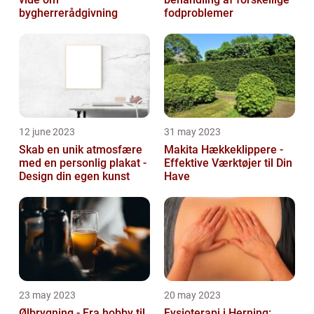
bygherrerådgivning
fodproblemer
12 june 2023
31 may 2023
Skab en unik atmosfære
Makita Hækkeklippere -
med en personlig plakat -
Effektive Værktøjer til Din
Design din egen kunst
Have
23 may 2023
20 may 2023
Ølbrygning - Fra hobby til
Fysioterapi i Herning: