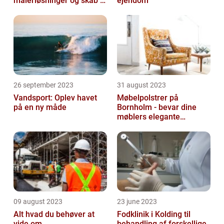
malerløsninger og skab et
ejendom
flot hjem
26 september 2023
31 august 2023
Vandsport: Oplev havet
Møbelpolstrer på
på en ny måde
Bornholm - bevar dine
møblers elegante
udseende og levetid
09 august 2023
23 june 2023
Alt hvad du behøver at
Fodklinik i Kolding til
vide om
behandling af forskellige