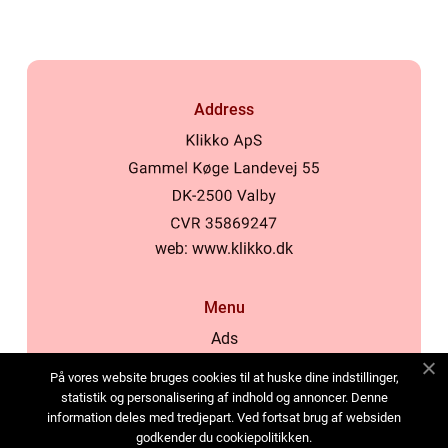
Address
web:
www.klikko.dk
Menu
Ads
About Us
På vores website bruges cookies til at huske dine indstillinger,
Cookies
statistik og personalisering af indhold og annoncer. Denne
information deles med tredjepart. Ved fortsat brug af websiden
Contact
godkender du cookiepolitikken.
Sitemap