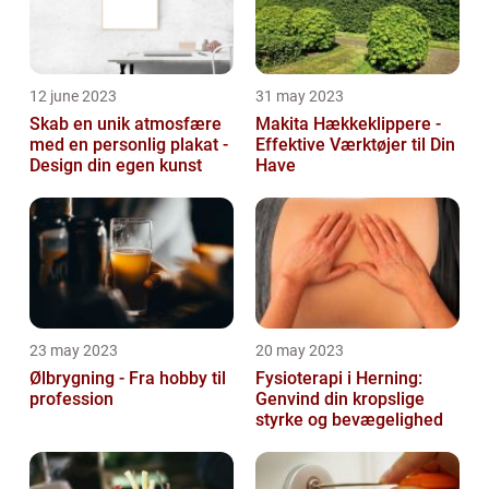
12 june 2023
31 may 2023
Skab en unik atmosfære
Makita Hækkeklippere -
med en personlig plakat -
Effektive Værktøjer til Din
Design din egen kunst
Have
23 may 2023
20 may 2023
Ølbrygning - Fra hobby til
Fysioterapi i Herning:
profession
Genvind din kropslige
styrke og bevægelighed