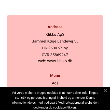
Address
web:
www.klikko.dk
Menu
Ads
About Us
På vores website bruges cookies til at huske dine indstillinger,
Cookies
statistik og personalisering af indhold og annoncer. Denne
information deles med tredjepart. Ved fortsat brug af websiden
Contact
godkender du cookiepolitikken.
Sitemap