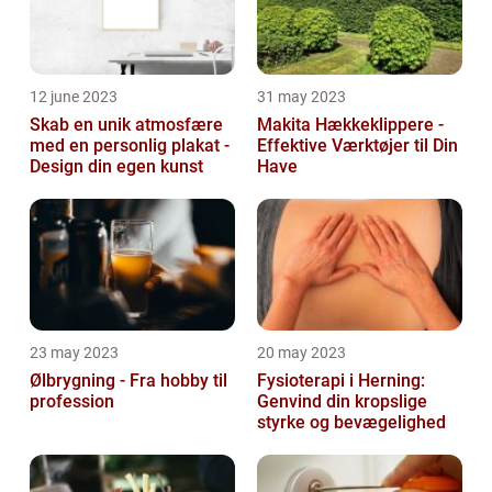
12 june 2023
31 may 2023
Skab en unik atmosfære
Makita Hækkeklippere -
med en personlig plakat -
Effektive Værktøjer til Din
Design din egen kunst
Have
23 may 2023
20 may 2023
Ølbrygning - Fra hobby til
Fysioterapi i Herning:
profession
Genvind din kropslige
styrke og bevægelighed