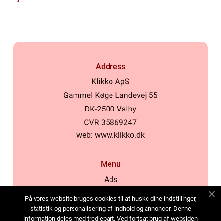
Address
web:
www.klikko.dk
Menu
Ads
About Us
På vores website bruges cookies til at huske dine indstillinger,
Cookies
statistik og personalisering af indhold og annoncer. Denne
information deles med tredjepart. Ved fortsat brug af websiden
Contact