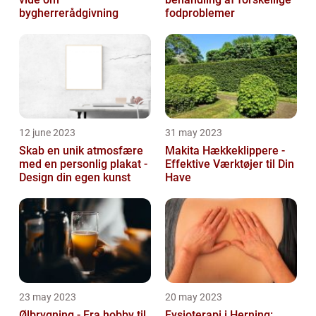
bygherrerådgivning
fodproblemer
12 june 2023
31 may 2023
Skab en unik atmosfære
Makita Hækkeklippere -
med en personlig plakat -
Effektive Værktøjer til Din
Design din egen kunst
Have
23 may 2023
20 may 2023
Ølbrygning - Fra hobby til
Fysioterapi i Herning: