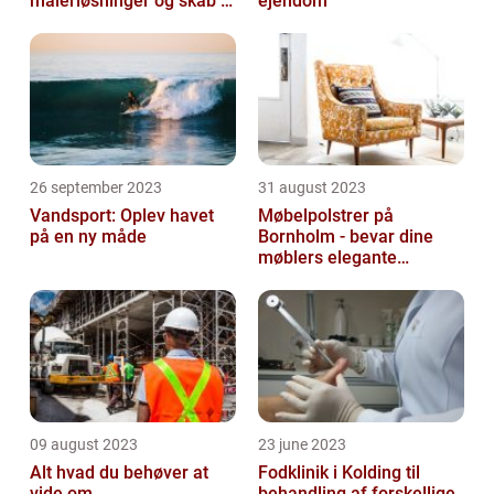
malerløsninger og skab et
ejendom
flot hjem
26 september 2023
31 august 2023
Vandsport: Oplev havet
Møbelpolstrer på
på en ny måde
Bornholm - bevar dine
møblers elegante
udseende og levetid
09 august 2023
23 june 2023
Alt hvad du behøver at
Fodklinik i Kolding til
vide om
behandling af forskellige