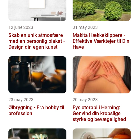
12 june 2023
31 may 2023
Skab en unik atmosfære
Makita Hækkeklippere -
med en personlig plakat -
Effektive Værktøjer til Din
Design din egen kunst
Have
23 may 2023
20 may 2023
Ølbrygning - Fra hobby til
Fysioterapi i Herning:
profession
Genvind din kropslige
styrke og bevægelighed