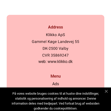
Address
web:
www.klikko.dk
Menu
Ads
About Us
På vores website bruges cookies til at huske dine indstillinger,
Cookies
statistik og personalisering af indhold og annoncer. Denne
information deles med tredjepart. Ved fortsat brug af websiden
Contact
godkender du cookiepolitikken.
Sitemap