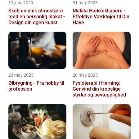
12 june 2023
31 may 2023
Skab en unik atmosfære
Makita Hækkeklippere -
med en personlig plakat -
Effektive Værktøjer til Din
Design din egen kunst
Have
23 may 2023
20 may 2023
Ølbrygning - Fra hobby til
Fysioterapi i Herning:
profession
Genvind din kropslige
styrke og bevægelighed