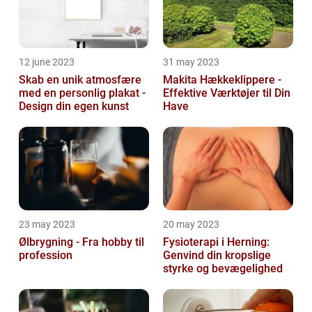
12 june 2023
31 may 2023
Skab en unik atmosfære
Makita Hækkeklippere -
med en personlig plakat -
Effektive Værktøjer til Din
Design din egen kunst
Have
23 may 2023
20 may 2023
Ølbrygning - Fra hobby til
Fysioterapi i Herning:
profession
Genvind din kropslige
styrke og bevægelighed