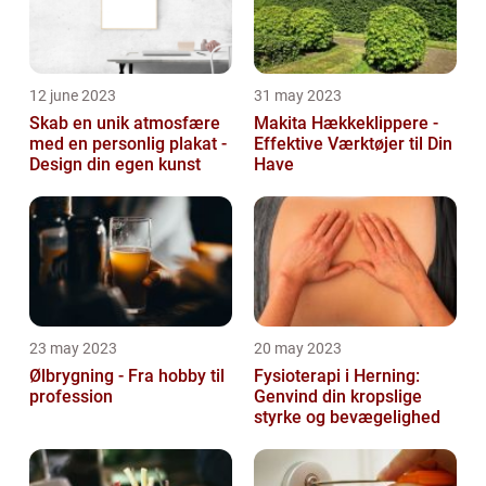
12 june 2023
31 may 2023
Skab en unik atmosfære
Makita Hækkeklippere -
med en personlig plakat -
Effektive Værktøjer til Din
Design din egen kunst
Have
23 may 2023
20 may 2023
Ølbrygning - Fra hobby til
Fysioterapi i Herning:
profession
Genvind din kropslige
styrke og bevægelighed