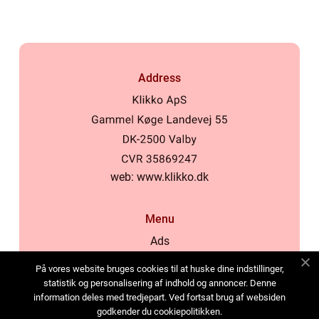
Address
web:
www.klikko.dk
Menu
Ads
About Us
På vores website bruges cookies til at huske dine indstillinger,
Cookies
statistik og personalisering af indhold og annoncer. Denne
information deles med tredjepart. Ved fortsat brug af websiden
Contact
godkender du cookiepolitikken.
Sitemap