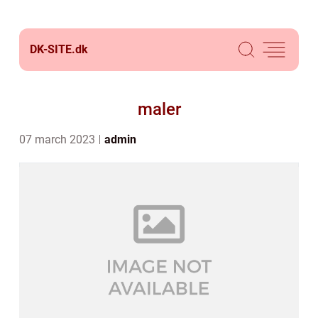
DK-SITE.
dk
maler
07 march 2023
admin