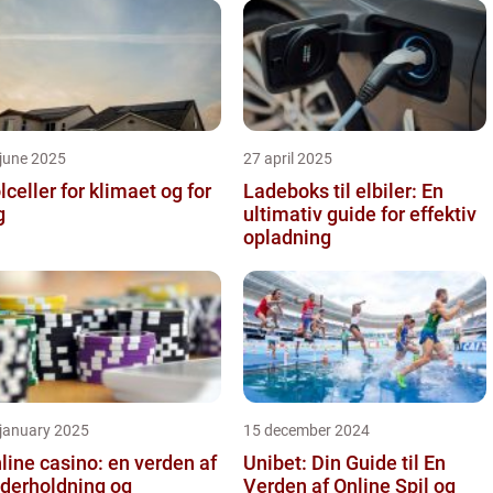
june 2025
27 april 2025
lceller for klimaet og for
Ladeboks til elbiler: En
g
ultimativ guide for effektiv
opladning
 january 2025
15 december 2024
line casino: en verden af
Unibet: Din Guide til En
derholdning og
Verden af Online Spil og