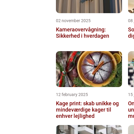
02 november 2025
08 
Kameraovervågning:
So
Sikkerhed i hverdagen
di
12 february 2025
15
Kage print: skab unikke og
On
mindeværdige kager til
un
enhver lejlighed
mu