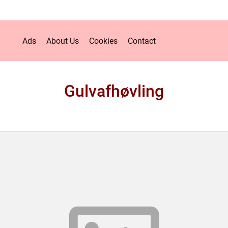
Ads
About Us
Cookies
Contact
Gulvafhøvling