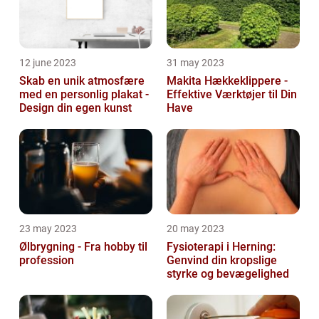
12 june 2023
31 may 2023
Skab en unik atmosfære
Makita Hækkeklippere -
med en personlig plakat -
Effektive Værktøjer til Din
Design din egen kunst
Have
23 may 2023
20 may 2023
Ølbrygning - Fra hobby til
Fysioterapi i Herning:
profession
Genvind din kropslige
styrke og bevægelighed