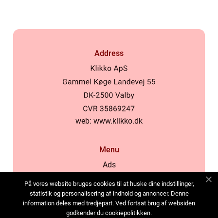
Address
web:
www.klikko.dk
Menu
Ads
About Us
På vores website bruges cookies til at huske dine indstillinger,
Cookies
statistik og personalisering af indhold og annoncer. Denne
information deles med tredjepart. Ved fortsat brug af websiden
Contact
godkender du cookiepolitikken.
Sitemap