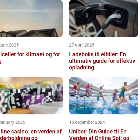
june 2025
27 april 2025
lceller for klimaet og for
Ladeboks til elbiler: En
g
ultimativ guide for effektiv
opladning
 january 2025
15 december 2024
line casino: en verden af
Unibet: Din Guide til En
derholdning og
Verden af Online Spil og