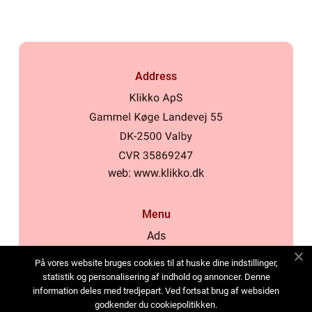
Address
web:
www.klikko.dk
Menu
Ads
About Us
På vores website bruges cookies til at huske dine indstillinger,
Cookies
statistik og personalisering af indhold og annoncer. Denne
information deles med tredjepart. Ved fortsat brug af websiden
Contact
godkender du cookiepolitikken.
Sitemap