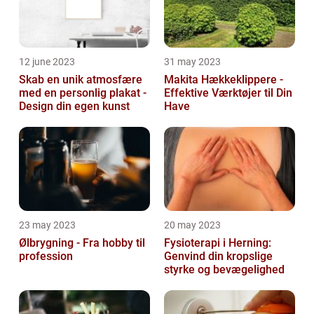
12 june 2023
31 may 2023
Skab en unik atmosfære
Makita Hækkeklippere -
med en personlig plakat -
Effektive Værktøjer til Din
Design din egen kunst
Have
23 may 2023
20 may 2023
Ølbrygning - Fra hobby til
Fysioterapi i Herning:
profession
Genvind din kropslige
styrke og bevægelighed