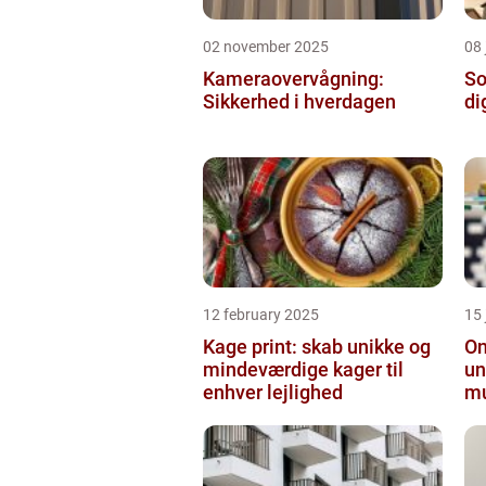
02 november 2025
08 
Kameraovervågning:
So
Sikkerhed i hverdagen
di
12 february 2025
15
Kage print: skab unikke og
On
mindeværdige kager til
un
enhver lejlighed
mu