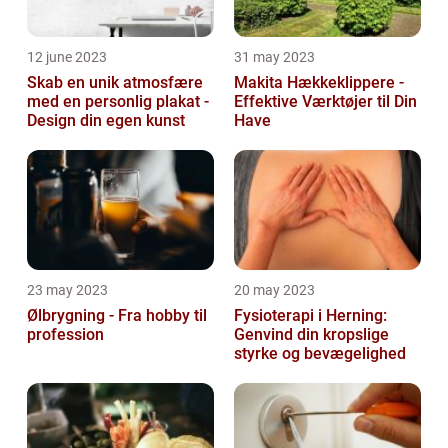
12 june 2023
31 may 2023
Skab en unik atmosfære
Makita Hækkeklippere -
med en personlig plakat -
Effektive Værktøjer til Din
Design din egen kunst
Have
23 may 2023
20 may 2023
Ølbrygning - Fra hobby til
Fysioterapi i Herning:
profession
Genvind din kropslige
styrke og bevægelighed