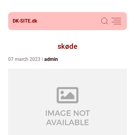
DK-SITE.
dk
skøde
07 march 2023
admin