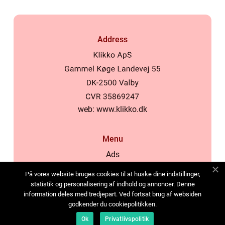
Address
web:
www.klikko.dk
Menu
Ads
About Us
På vores website bruges cookies til at huske dine indstillinger,
Cookies
statistik og personalisering af indhold og annoncer. Denne
information deles med tredjepart. Ved fortsat brug af websiden
Contact
godkender du cookiepolitikken.
Sitemap
Ok
Privatlivspolitik