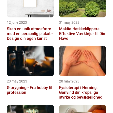
12 june 2023
31 may 2023
Skab en unik atmosfære
Makita Hækkeklippere -
med en personlig plakat -
Effektive Værktøjer til Din
Design din egen kunst
Have
23 may 2023
20 may 2023
Ølbrygning - Fra hobby til
Fysioterapi i Herning:
profession
Genvind din kropslige
styrke og bevægelighed