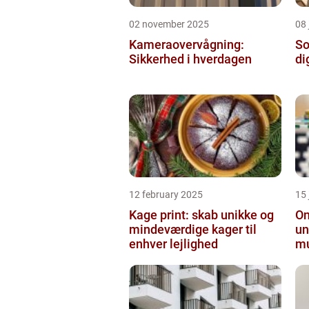
02 november 2025
08 
Kameraovervågning:
So
Sikkerhed i hverdagen
di
12 february 2025
15
Kage print: skab unikke og
On
mindeværdige kager til
un
enhver lejlighed
mu