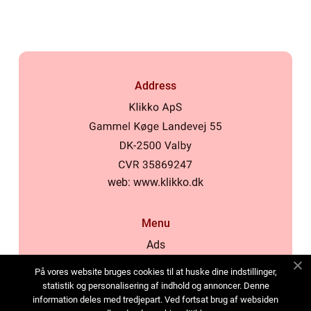
Address
web:
www.klikko.dk
Menu
Ads
About Us
På vores website bruges cookies til at huske dine indstillinger,
Cookies
statistik og personalisering af indhold og annoncer. Denne
information deles med tredjepart. Ved fortsat brug af websiden
Contact