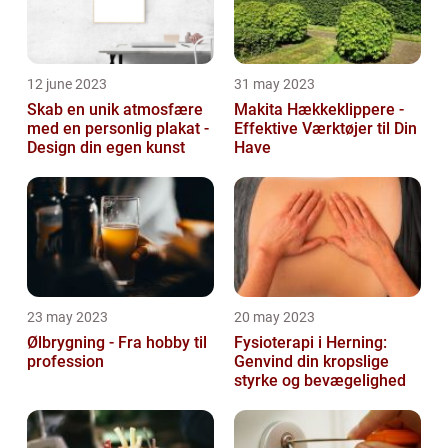
12 june 2023
31 may 2023
Skab en unik atmosfære
Makita Hækkeklippere -
med en personlig plakat -
Effektive Værktøjer til Din
Design din egen kunst
Have
23 may 2023
20 may 2023
Ølbrygning - Fra hobby til
Fysioterapi i Herning:
profession
Genvind din kropslige
styrke og bevægelighed