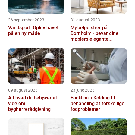
26 september 2023
31 august 2023
Vandsport: Oplev havet
Møbelpolstrer på
på en ny måde
Bornholm - bevar dine
møblers elegante
udseende og levetid
09 august 2023
23 june 2023
Alt hvad du behøver at
Fodklinik i Kolding til
vide om
behandling af forskellige
bygherrerådgivning
fodproblemer