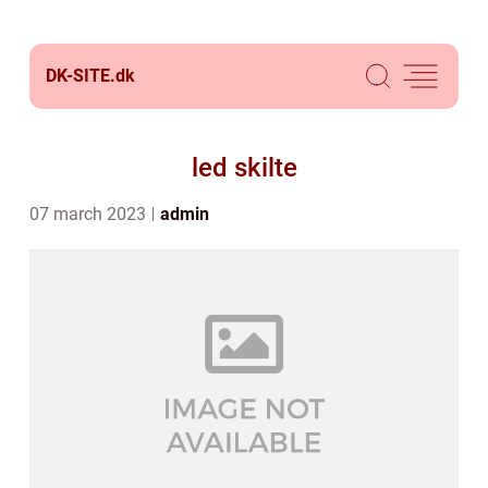
DK-SITE.
dk
led skilte
07 march 2023
admin