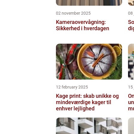
02 november 2025
08 
Kameraovervågning:
So
Sikkerhed i hverdagen
di
12 february 2025
15
Kage print: skab unikke og
On
mindeværdige kager til
un
enhver lejlighed
mu