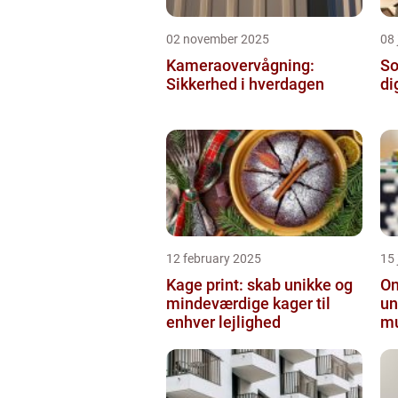
02 november 2025
08 
Kameraovervågning:
So
Sikkerhed i hverdagen
di
12 february 2025
15
Kage print: skab unikke og
On
mindeværdige kager til
un
enhver lejlighed
mu