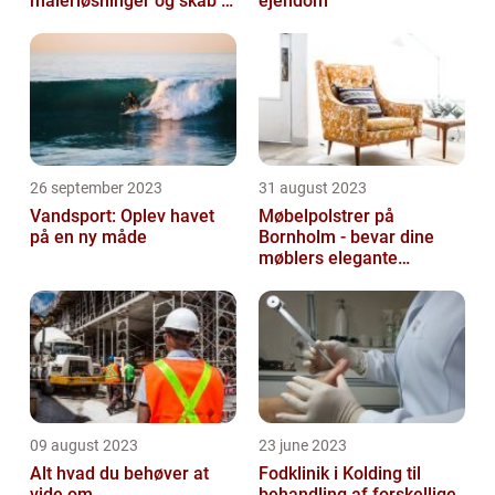
malerløsninger og skab et
ejendom
flot hjem
26 september 2023
31 august 2023
Vandsport: Oplev havet
Møbelpolstrer på
på en ny måde
Bornholm - bevar dine
møblers elegante
udseende og levetid
09 august 2023
23 june 2023
Alt hvad du behøver at
Fodklinik i Kolding til
vide om
behandling af forskellige