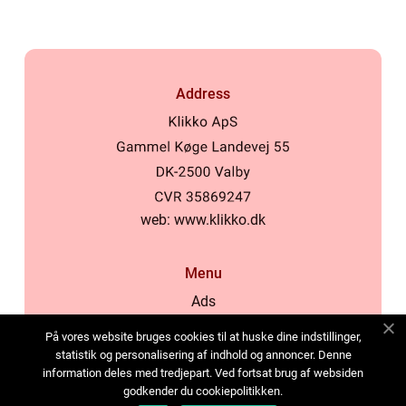
Address
web:
www.klikko.dk
Menu
Ads
About Us
På vores website bruges cookies til at huske dine indstillinger,
Cookies
statistik og personalisering af indhold og annoncer. Denne
information deles med tredjepart. Ved fortsat brug af websiden
Contact
godkender du cookiepolitikken.
Sitemap