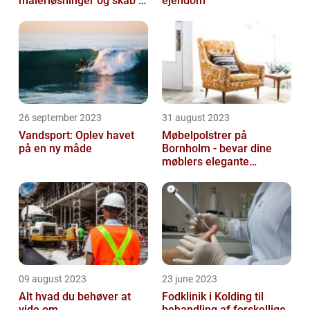
malerløsninger og skab et
ejendom
flot hjem
26 september 2023
31 august 2023
Vandsport: Oplev havet
Møbelpolstrer på
på en ny måde
Bornholm - bevar dine
møblers elegante
udseende og levetid
09 august 2023
23 june 2023
Alt hvad du behøver at
Fodklinik i Kolding til
vide om
behandling af forskellige