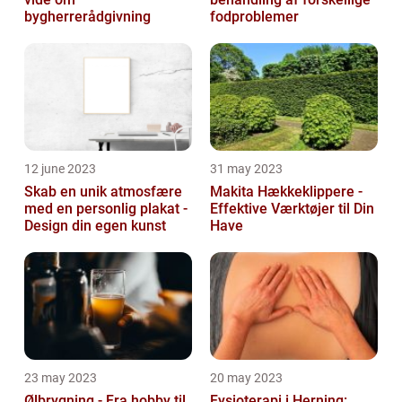
bygherrerådgivning
fodproblemer
12 june 2023
31 may 2023
Skab en unik atmosfære
Makita Hækkeklippere -
med en personlig plakat -
Effektive Værktøjer til Din
Design din egen kunst
Have
23 may 2023
20 may 2023
Ølbrygning - Fra hobby til
Fysioterapi i Herning: