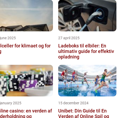
june 2025
27 april 2025
lceller for klimaet og for
Ladeboks til elbiler: En
g
ultimativ guide for effektiv
opladning
 january 2025
15 december 2024
line casino: en verden af
Unibet: Din Guide til En
derholdning og
Verden af Online Spil og