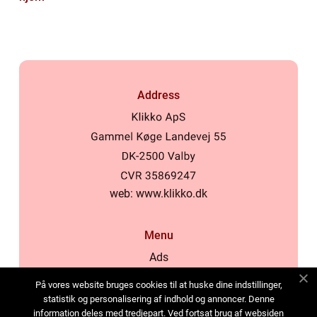
Address
web:
www.klikko.dk
Menu
Ads
About Us
På vores website bruges cookies til at huske dine indstillinger,
Cookies
statistik og personalisering af indhold og annoncer. Denne
information deles med tredjepart. Ved fortsat brug af websiden
Contact